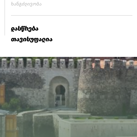
ხანგძლივობა
დასწრება
თავისუფალია