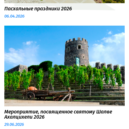
Пасхальные праздники 2026
Комплекс Ахалцихского замка будет закрыт 12 и
06.04.2026
13 апреля в связи с пасхальными праздниками.
Мы будем ждать вас с 14 апреля в обычное
время, с 9:00 до 18:00. С уважением, Ахалцихский
замок
Мероприятие, посвященное святому Шалве
30 июня, в день посвященное святому Шалве
Ахалцихели 2026
Ахалцихели, в связи с запланированными
29.06.2026
мероприятиями, верхняя часть крепости