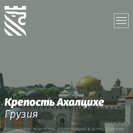
Крепость Ахалцихе
Грузия
Ахалцихская крепость, расположена в историческом