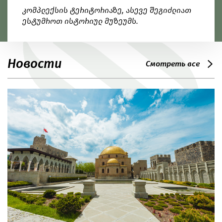
კომპლექსის ტერიტორიაზე, ასევე შეგიძლიათ
ესტუმროთ ისტორიულ მუზეუმს.
Новости
Смотреть все