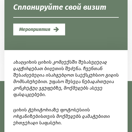
Спланируйте свой визит
Мероприятия
ახალციხის ციხის კომლექსში შესასვლელად
დაგჭირდებათ ბილეთის შეძენა. ჩვენთან
შესაძლებელია ისარგებლოთ საექსკურსიო გიდის
მომსახურებით. უფასო შესვლა ნებადართულია
კონკრეტულ ჯგუფებზე, მოქმედებს ასევე
ფასდაკლებები.
ციხის ტერიტორიაზე ფოტოსესიის
ორგანიზებისთვის მოქმედებს დამატებითი
ერთჯერადი საფასური.