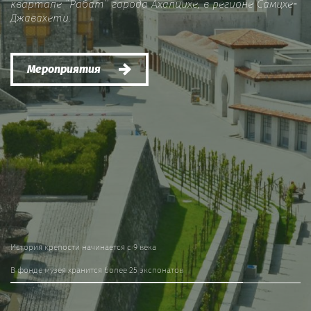
квартале ”Рабат’’ города Ахалцихе, в регионе Самцхе-
Джавахети.
Мероприятия
История крепости начинается с 9 века
В фонде музея хранится более 25 экспонатов